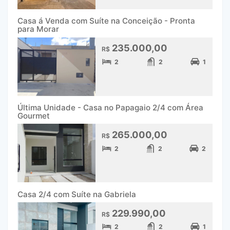
Casa á Venda com Suíte na Conceição - Pronta
para Morar
235.000,00
R$
2
2
1
Última Unidade - Casa no Papagaio 2/4 com Área
Gourmet
265.000,00
R$
2
2
2
Casa 2/4 com Suíte na Gabriela
229.990,00
R$
2
2
1