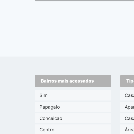
Bairros mais acessados
Tip
Sim
Cas
Papagaio
Apa
Conceicao
Cas
Centro
Áre