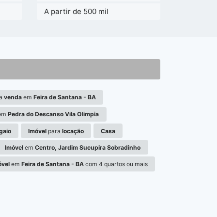
A partir de 500 mil
a
venda
em
Feira de Santana - BA
em
Pedra do Descanso Vila Olimpia
gaio
Imóvel
para
locação
Casa
Imóvel
em
Centro, Jardim Sucupira Sobradinho
óvel
em
Feira de Santana - BA
com 4 quartos ou mais