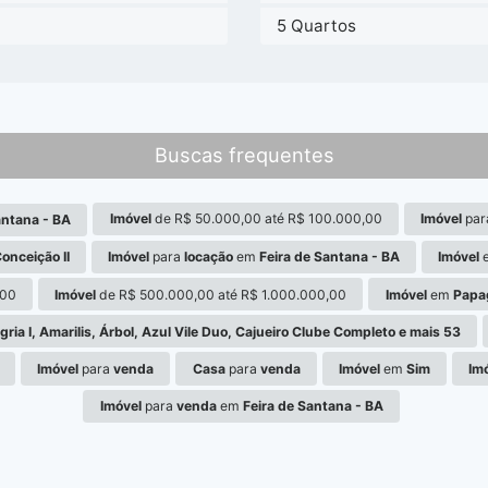
a
5 Quartos
Buscas frequentes
Imóvel
de R$ 50.000,00 até R$ 100.000,00
Imóvel
par
antana - BA
onceição II
Imóvel
para
locação
em
Feira de Santana - BA
Imóvel
,00
Imóvel
de R$ 500.000,00 até R$ 1.000.000,00
Imóvel
em
Papa
gria I, Amarilis, Árbol, Azul Vile Duo, Cajueiro Clube Completo e mais 53
Imóvel
para
venda
Casa
para
venda
Imóvel
em
Sim
Im
Imóvel
para
venda
em
Feira de Santana - BA