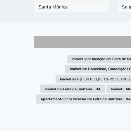
Santa Mônica
Sal
Imóvel
para
locação
em
Feira de S
Imóvel
em
Conceicao, Conceição I C
Imóvel
de R$ 100.000,00 até R$ 500.000
Imóvel
em
Feira de Santana - BA
Imóvel
-
Ale
Apartamento
para
locação
em
Feira de Santana - BA