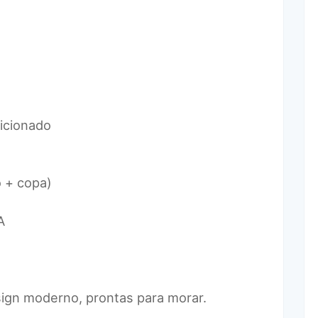
icionado
o + copa)
A
gn moderno, prontas para morar.