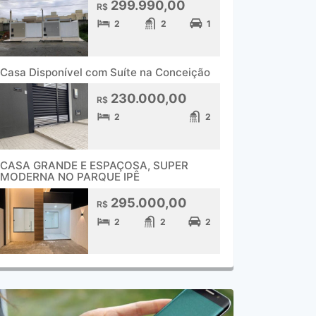
299.990,00
R$
2
2
1
Casa Disponível com Suíte na Conceição
230.000,00
R$
2
2
CASA GRANDE E ESPAÇOSA, SUPER
MODERNA NO PARQUE IPÊ
295.000,00
R$
2
2
2