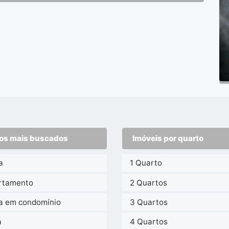
os mais buscados
Imóveis por quarto
a
1 Quarto
rtamento
2 Quartos
a em condomínio
3 Quartos
a
4 Quartos