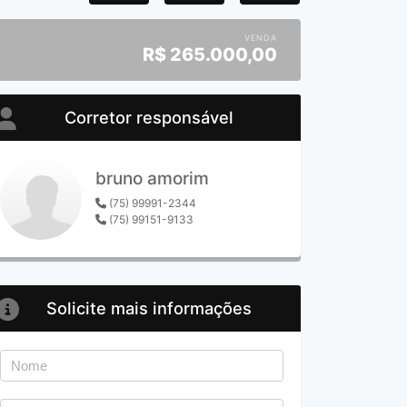
VENDA
R$
265.000,00
Corretor responsável
bruno amorim
(75) 99991-2344
(75) 99151-9133
Solicite mais informações