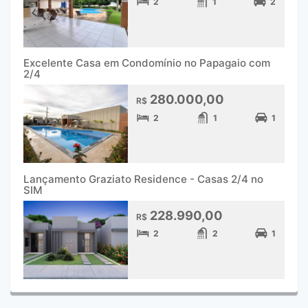
2
1
2
Excelente Casa em Condomínio no Papagaio com
2/4
280.000,00
R$
2
1
1
Lançamento Graziato Residence - Casas 2/4 no
SIM
228.990,00
R$
2
2
1