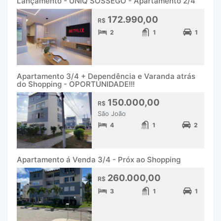
Lançamento - UNIQ SOSSEGO - Apartamento 2/4
172.990,00
R$
2
1
1
Apartamento 3/4 + Dependência e Varanda atrás
do Shopping - OPORTUNIDADE!!!
150.000,00
R$
São João
4
1
2
Apartamento á Venda 3/4 - Próx ao Shopping
260.000,00
R$
3
1
1