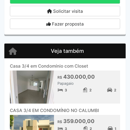
Solicitar visita
Fazer proposta
Veja também
Casa 3/4 em Condomínio com Closet
430.000,00
R$
Papagaio
3
2
2
CASA 3/4 EM CONDOMÍNIO NO CALUMBI
359.000,00
R$
3
2
1