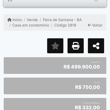
Início
Venda
Feira de Santana - BA
Casa em condomínio
Código 2818
Voltar
VENDA
R$
499.900,00
IPTU
R$
750,00
CONDOMÍNIO
R$
332,00