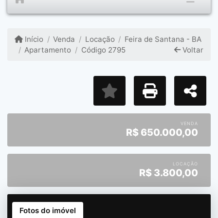
Início
Venda
Locação
Feira de Santana - BA
Apartamento
Código 2795
Voltar
VENDA
R$
650.000,00
LOCAÇÃO
R$
3.800,00
Fotos do imóvel